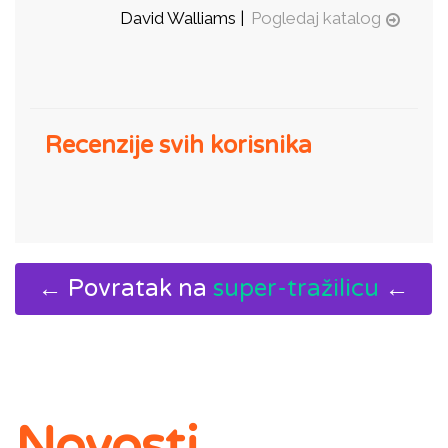
David Walliams |
Pogledaj katalog
Recenzije svih korisnika
← Povratak na
super-tražilicu
←
Novosti