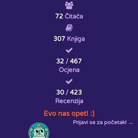
72
Čitača
307
Knjiga
32
/
467
Ocjena
30
/
423
Recenzija
Evo nas opet! :)
Prijavi se za početak! →