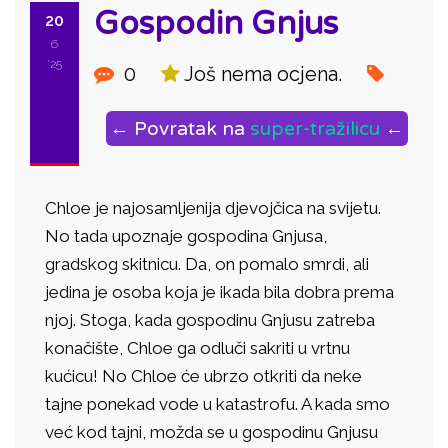
Gospodin Gnjus
20
6
'25
0
Još nema ocjena.
← Povratak na
super-tražilicu
←
Chloe je najosamljenija djevojčica na svijetu.
No tada upoznaje gospodina Gnjusa,
gradskog skitnicu. Da, on pomalo smrdi, ali
jedina je osoba koja je ikada bila dobra prema
njoj. Stoga, kada gospodinu Gnjusu zatreba
konačište, Chloe ga odluči sakriti u vrtnu
kućicu! No Chloe će ubrzo otkriti da neke
tajne ponekad vode u katastrofu. A kada smo
već kod tajni, možda se u gospodinu Gnjusu