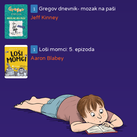
Gregov dnevnik- mozak na paši
1
Jeff Kinney
Loši momci: 5. epizoda
1
Aaron Blabey