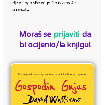
krije mnogo više nego što nos može
namirisati…
ID:
Moraš se
prijaviti
da
bi ocijenio/la knjigu!