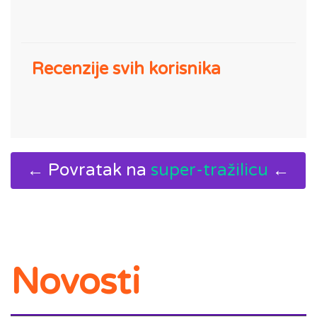
Recenzije svih korisnika
← Povratak na
super-tražilicu
←
Novosti