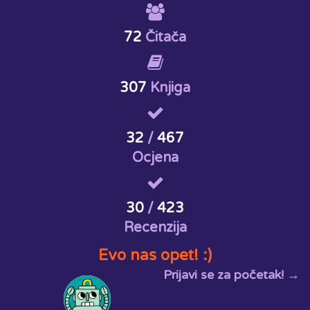
72
Čitača
307
Knjiga
32
/
467
Ocjena
30
/
423
Recenzija
Evo nas opet! :)
Prijavi se za početak! →