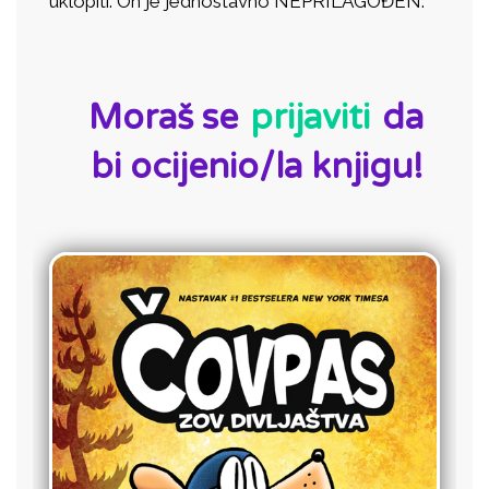
uklopiti. On je jednostavno NEPRILAGOĐEN.
ID:
Moraš se
prijaviti
da
bi ocijenio/la knjigu!