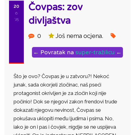
Čovpas: zov
20
6
divljaštva
'25
0
Još nema ocjena.
← Povratak na
super-tražilicu
←
Što je ovo? Čovpas je u zatvoru?! Nekoć
junak, sada okorjeli zločinac, naš pseći
protagonist okrivljen je za zločin koji nije
počinio! Dok se njegovi zakon frendovi trude
dokazati njegovu nevinost, Čovpas se
pokušava uklopiti među ljudima i psima. No,
iako je on i pas i čovjek, nigdje se ne uspijeva