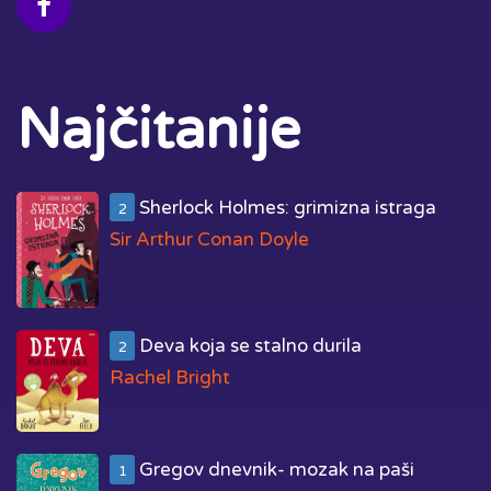
Najčitanije
Sherlock Holmes: grimizna istraga
2
Sir Arthur Conan Doyle
Deva koja se stalno durila
2
Rachel Bright
Gregov dnevnik- mozak na paši
1