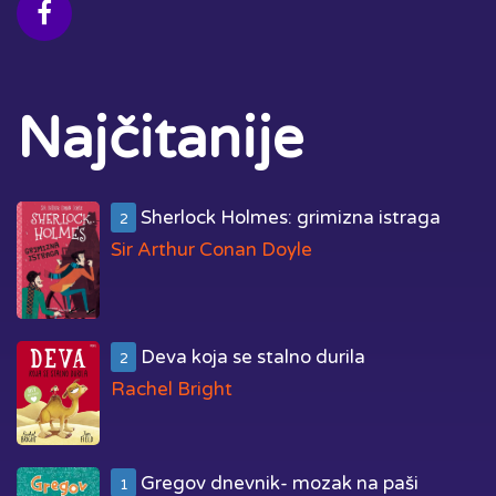
Najčitanije
Sherlock Holmes: grimizna istraga
2
Sir Arthur Conan Doyle
Deva koja se stalno durila
2
Rachel Bright
Gregov dnevnik- mozak na paši
1