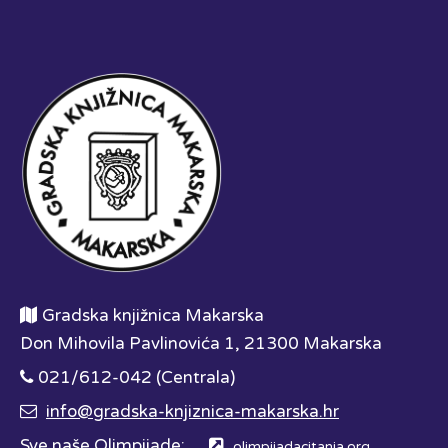
Gradska knjižnica Makarska
Don Mihovila Pavlinovića 1, 21300 Makarska
021/612-042 (Centrala)
info@gradska-knjiznica-makarska.hr
Sve naše Olimpijade:
olimpijadacitanja.org