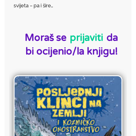
svijeta – pa i šire…
ID:
Moraš se
prijaviti
da
bi ocijenio/la knjigu!