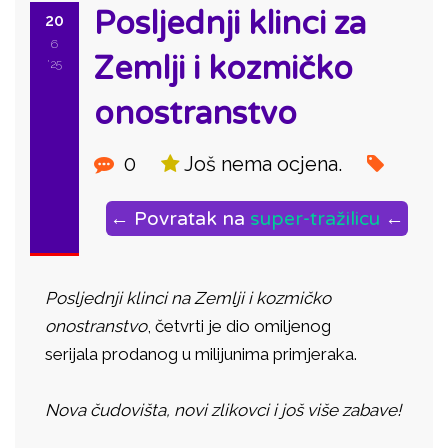
Posljednji klinci za
20
6
Zemlji i kozmičko
'25
onostranstvo
0
Još nema ocjena.
← Povratak na
super-tražilicu
←
Posljednji klinci na Zemlji i kozmičko
onostranstvo
, četvrti je dio omiljenog
serijala prodanog u milijunima primjeraka.
Nova čudovišta, novi zlikovci i još više zabave!