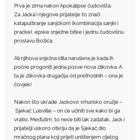
Prva je zima nakon Apokalipse čudovišta.
Za Jacka i njegove prijatelje to znači
katapultiranje sanjćkom (kombinacija sanjki i
praćke), epske snježne bitke i jednu čudovišnu
proslavu Božića.
Ali njihova snježna idila narušena je kada ih
počne progoniti jedna posve nova zlikovka. A
ta je zlikovka drugačija od prethodnih – ona je
čovjek!
Nakon što ukrade Jackovo vrhunsko oružje –
Sjekač Luisville – on će učiniti sve kako bi ga
vratio. Međutim, to neće biti lak zadatak. Jack i
prijatelji uskoro otkriju da je Sjekač dio
mračnog plana koji prijeti uništenjem cijelog