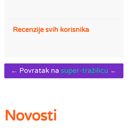
Recenzije svih korisnika
← Povratak na
super-tražilicu
←
Novosti