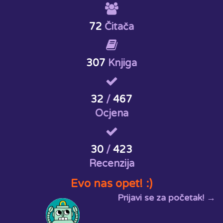
72
Čitača
307
Knjiga
32
/
467
Ocjena
30
/
423
Recenzija
Evo nas opet! :)
Prijavi se za početak! →