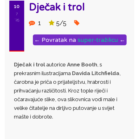
Dječak i trol
10
7
'25
1
5/5
← Povratak na
super-tražilicu
←
Dječak i trol
autorice
Anne Booth
, s
prekrasnim ilustracijama
Davida Litchfielda
,
čarobna je priča o prijateljstvu, hrabrosti i
prihvaćanju različitosti. Kroz tople riječi i
očaravajuće slike, ova slikovnica vodi male i
velike čitatelje na dirljivo putovanje u svijet
mašte i dobrote.
ID: