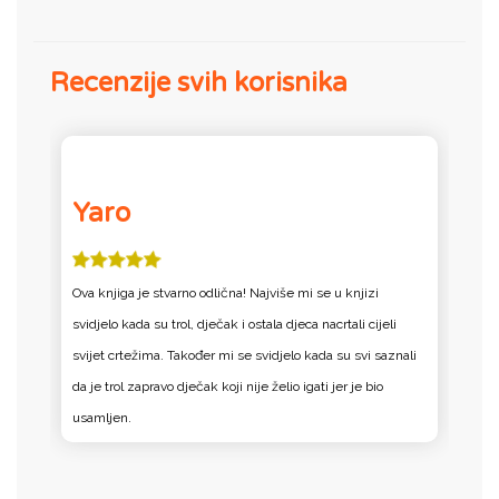
Recenzije svih korisnika
Yaro
Ova knjiga je stvarno odlična! Najviše mi se u knjizi
O
svidjelo kada su trol, dječak i ostala djeca nacrtali cijeli
sv
i
svijet crtežima. Također mi se svidjelo kada su svi saznali
s
da je trol zapravo dječak koji nije želio igati jer je bio
da
usamljen.
u