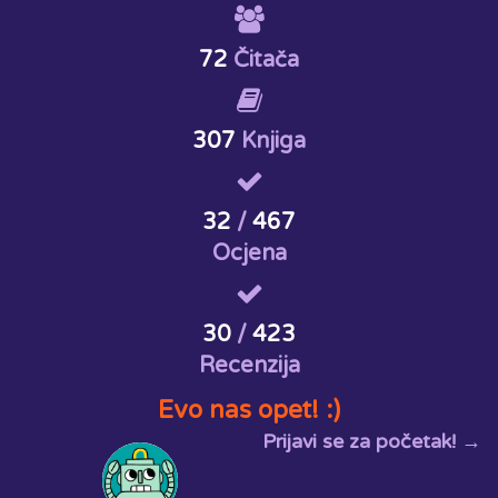
72
Čitača
307
Knjiga
32
/
467
Ocjena
30
/
423
Recenzija
Evo nas opet! :)
Prijavi se za početak! →