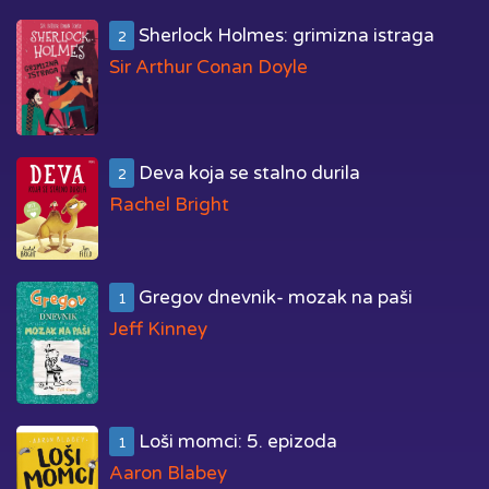
Sherlock Holmes: grimizna istraga
2
Sir Arthur Conan Doyle
Deva koja se stalno durila
2
Rachel Bright
Gregov dnevnik- mozak na paši
1
Jeff Kinney
Loši momci: 5. epizoda
1
Aaron Blabey