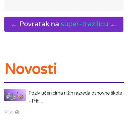
← Povratak na
super-tražilicu
←
Novosti
Poziv učenicima nižih razreda osnovne škole
- Prih ...
Više