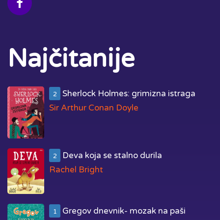
Najčitanije
Sherlock Holmes: grimizna istraga
2
Sir Arthur Conan Doyle
Deva koja se stalno durila
2
Rachel Bright
Gregov dnevnik- mozak na paši
1