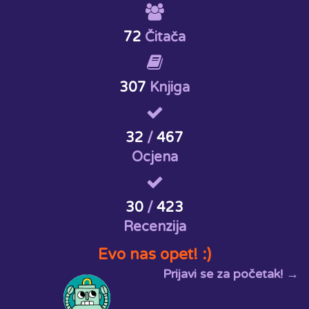
72
Čitača
307
Knjiga
32
/
467
Ocjena
30
/
423
Recenzija
Evo nas opet! :)
Prijavi se za početak! →