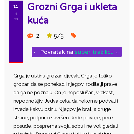
Grozni Grga i ukleta
11
4
kuća
'21
2
5/5
← Povratak na
super-tražilicu
←
Grga je uistinu grozan dječak. Grga je toliko
grozan da se ponekad i njegovi roditelji prave
da ga ne poznaju. On je neposlušan, vrckast,
nepodnošljiv. Jedva čeka da nekome podvali i
izvede kakvu psinu. Njegov je brat, s druge
strane, potpuno savršen. Jede povrće, pere
posuđe, posprema svoju sobu i ne voli gledati