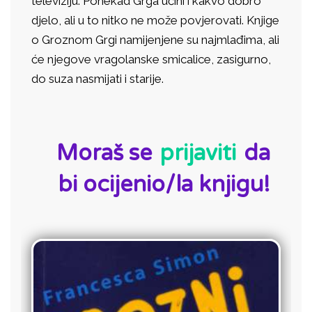
televiziju. Ponekad Grga učini i kakvo dobro
djelo, ali u to nitko ne može povjerovati. Knjige
o Groznom Grgi namijenjene su najmlađima, ali
će njegove vragolanske smicalice, zasigurno,
do suza nasmijati i starije.
ID:
Moraš se
prijaviti
da
bi ocijenio/la knjigu!