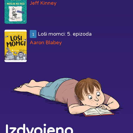
Jeff Kinney
Loši momci: 5. epizoda
1
Aaron Blabey
Izdvojeno