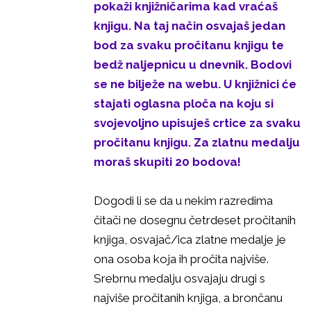
pokaži knjižničarima kad vraćaš
knjigu. Na taj način osvajaš jedan
bod za svaku pročitanu knjigu te
bedž naljepnicu u dnevnik. Bodovi
se ne bilježe na webu. U knjižnici će
stajati oglasna ploča na koju si
svojevoljno upisuješ crtice za svaku
pročitanu knjigu. Za zlatnu medalju
moraš skupiti 20 bodova!
Dogodi li se da u nekim razredima
čitači ne dosegnu četrdeset pročitanih
knjiga, osvajač/ica zlatne medalje je
ona osoba koja ih pročita najviše.
Srebrnu medalju osvajaju drugi s
najviše pročitanih knjiga, a brončanu