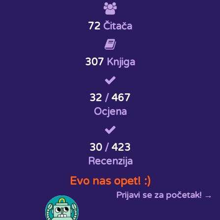
72
Čitača
307
Knjiga
32
/
467
Ocjena
30
/
423
Recenzija
Evo nas opet! :)
Prijavi se za početak! →