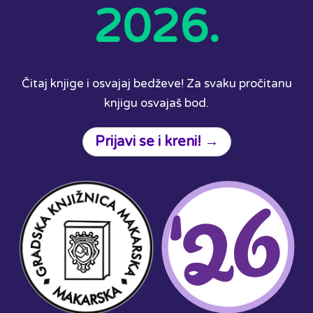
2026.
Čitaj knjige i osvajaj bedževe! Za svaku pročitanu
knjigu osvajaš bod.
Prijavi se i kreni! →