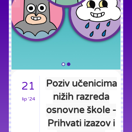
Poziv učenicima
21
nižih razreda
lip '24
osnovne škole -
Prihvati izazov i