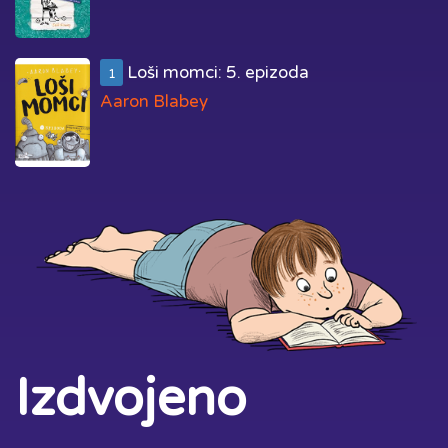
Loši momci: 5. epizoda
1
Aaron Blabey
Izdvojeno