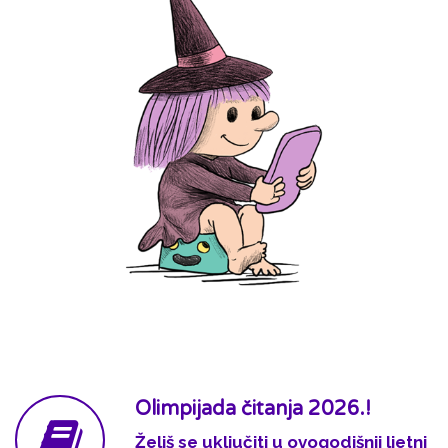
Olimpijada čitanja 2026.!
Želiš se uključiti u ovogodišnji ljetni