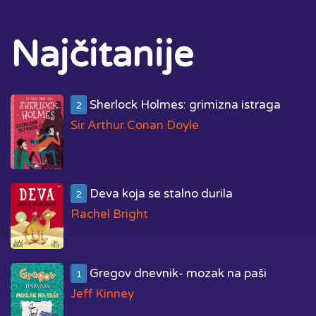
Najčitanije
Sherlock Holmes: grimizna istraga
2
Sir Arthur Conan Doyle
Deva koja se stalno durila
2
Rachel Bright
Gregov dnevnik- mozak na paši
1
Jeff Kinney