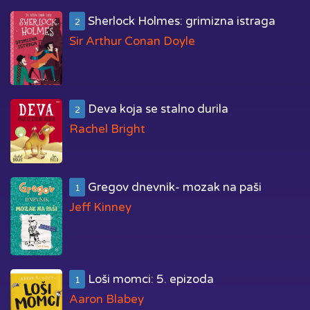
Sherlock Holmes: grimizna istraga
2
Sir Arthur Conan Doyle
Deva koja se stalno durila
2
Rachel Bright
Gregov dnevnik- mozak na paši
1
Jeff Kinney
Loši momci: 5. epizoda
1
Aaron Blabey