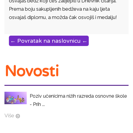
osvajaš bedž koji ćeš zalijepiti u Dnevnik čitanja.
Prema boju sakupljenih bedževa na kaju ljeta
osvajaš diplomu, a možda čak osvojiš i medalju!
← Povratak na naslovnicu ←
Novosti
Poziv učenicima nižih razreda osnovne škole
- Prih ...
Više