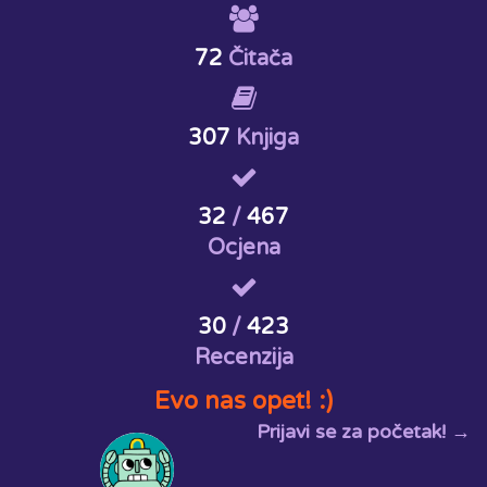
72
Čitača
307
Knjiga
32
/
467
Ocjena
30
/
423
Recenzija
Evo nas opet! :)
Prijavi se za početak! →