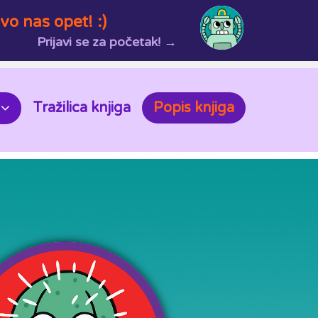
vo nas opet! :)
Prijavi se za početak! →
Tražilica knjiga
Popis knjiga