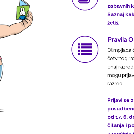
zabavnih k
Saznaj kako
želiš.
Pravila O
Olimpijada 
četvrtog ra
onaj razred
mogu prijavi
razred.
Prijavi se
posudbeno
od 17. 6. d
čitanja i 
započinje 