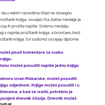
e da u nekim razredima čitači ne dosegnu
ročitanih knjiga, osvajač/ica zlatne medalje je
oja ih pročita najviše. Srebrnu medalju
gi s najviše pročitanih knjiga, a brončanu treći
očitanih knjiga. Svi sudionici osvajaju diplome.
ožeš pisati komentare za svaku
knjigu.
anu možeš posuditi najviše jednu knjigu
odmoru izvan Makarske, možeš posuditi
knjigu odjednom. Knjige možeš posuditi i u
ižnicama, a kad se vratiš, potrebno je
spunjeni dnevnik čitanja. Dnevnik možeš
OVDJE.