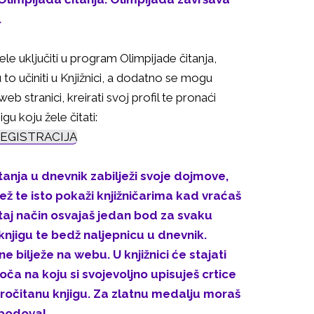
.
žele uključiti u program Olimpijade čitanja,
to učiniti u Knjižnici, a dodatno se mogu
a web stranici, kreirati svoj profil te pronaći
igu koju žele čitati:
REGISTRACIJA
tanja u dnevnik zabilježi svoje dojmove,
tež te isto pokaži knjižničarima kad vraćaš
 taj način osvajaš jedan bod za svaku
knjigu te bedž naljepnicu u dnevnik.
e bilježe na webu. U knjižnici će stajati
oča na koju si svojevoljno upisuješ crtice
ročitanu knjigu. Za zlatnu medalju moraš
 bodova!