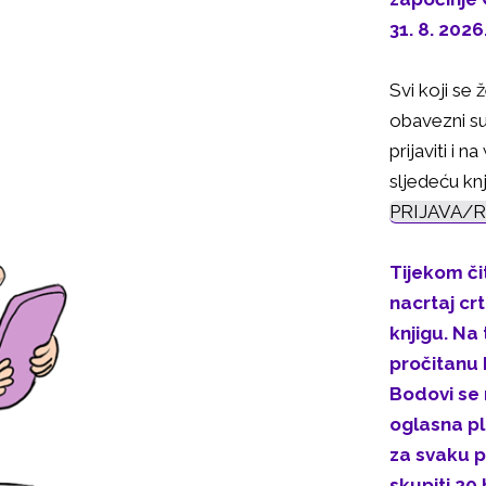
31. 8. 2026
Svi koji se 
obavezni su 
prijaviti i n
sljedeću knj
PRIJAVA/
Tijekom či
nacrtaj cr
knjigu. Na
pročitanu 
Bodovi se n
oglasna pl
za svaku p
skupiti 20