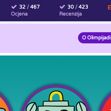
32
/
467
30
/
423
E
Ocjena
Recenzija
O Olimpijadi