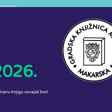
2026.
čitanu knjigu osvajaš bod.