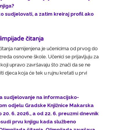
njiga?
 sudjelovati, a zatim kreiraj profil ako
limpijade čitanja
čitanja namijenjena je učenicima od prvog do
zreda osnovne škole. Učenici se prijavljuju za
 koji upravo završavaju što znači da se ne
ti djeca koja će tek u rujnu kretati u prvi
 za sudjelovanje na informacijsko-
m odjelu Gradske Knjižnice Makarska
o 20. 6. 2026., a od 22. 6. preuzmi dnevnik
posudi prvu knjigu kada službeno
Olimpijada čitanja. Olimpijada završava