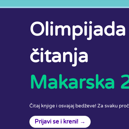
Olimpijada
čitanja
Makarska 
Čitaj knjige i osvajaj bedževe! Za svaku pro
Prijavi se i kreni! →