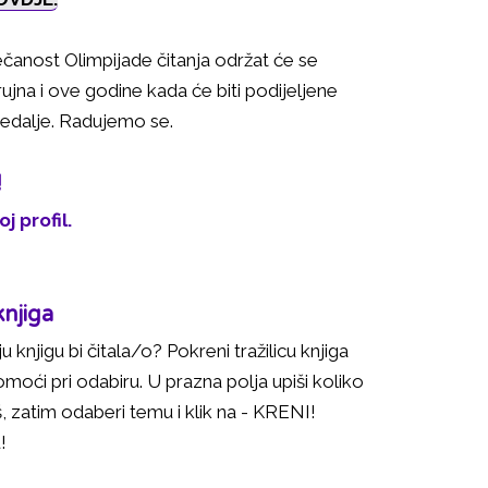
čanost Olimpijade čitanja održat će se
jna i ove godine kada će biti podijeljene
edalje. Radujemo se.
!
j profil.
knjiga
 knjigu bi čitala/o? Pokreni tražilicu knjiga
omoći pri odabiru. U prazna polja upiši koliko
, zatim odaberi temu i klik na - KRENI!
!