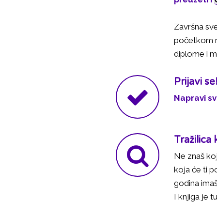
Završna sve
početkom ru
diplome i m
Prijavi se
Napravi svo
Tražilica 
Ne znaš koju
koja će ti p
godina imaš
I knjiga je tu