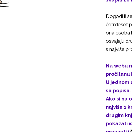
Dogodi li s
četrdeset p
ona osoba k
osvajaju dru
s najviše pr
Na webu m
pročitanu 
U jednom d
sa popisa.
Ako si na 
najviše 1 
drugim knj
pokazati i
preuzeti i