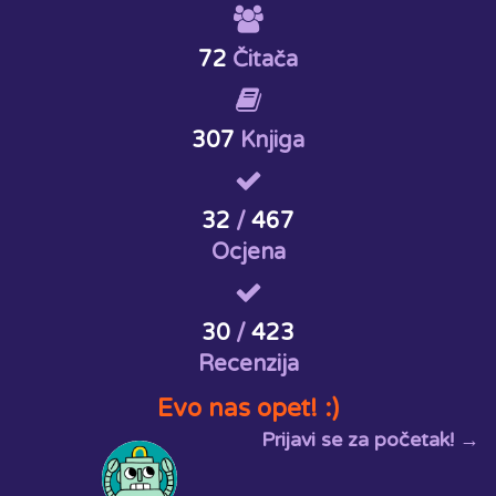
72
Čitača
307
Knjiga
32
/
467
Ocjena
30
/
423
Recenzija
Evo nas opet! :)
Prijavi se za početak! →