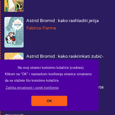
Astrid Bromid : kako rashladiti jetija
Fabrice Parme
Astrid Bromid : kako raskrinkati zubić-
mišića
Na ovoj stranici koristimo kolačiće (cookies).
Fabrice Parme
Klikom na "OK" i nastavkom korištenja stranice smatramo
da se slažete što koristimo kolačiće.
Astrid Bromid: kako ćopiti divlje dijete
Zaštita privatnosti i uvjeti korištenja
Fabrice Parme
OK