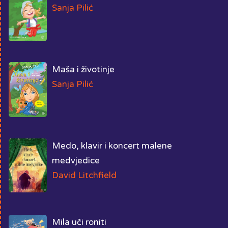
Sanja Pilić
Maša i životinje
Sanja Pilić
Medo, klavir i koncert malene
medvjedice
David Litchfield
Mila uči roniti