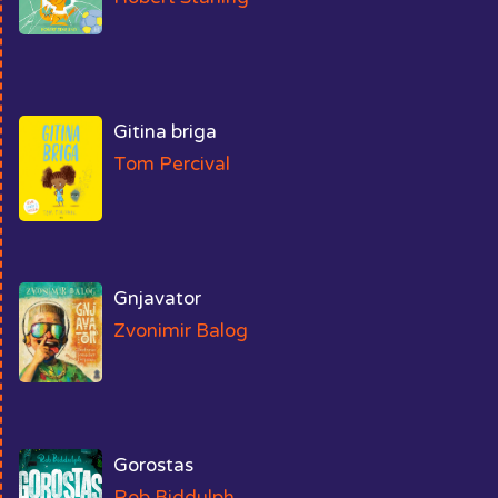
Gitina briga
Tom Percival
Gnjavator
Zvonimir Balog
Gorostas
Rob Biddulph