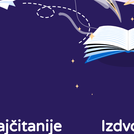
jčitanije
Izdv