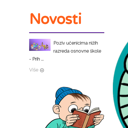
Novosti
Poziv učenicima nižih
razreda osnovne škole
- Prih ...
Više