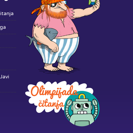
itanja
iga
Javi