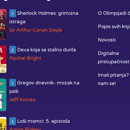
Sherlock Holmes: grimizna
O Olimpijadi č
2
istraga
Popis svih knj
Sir Arthur Conan Doyle
Novosti
Deva koja se stalno durila
2
Digitalna
Rachel Bright
pristupačnost
Imaš pitanja? 
Gregov dnevnik- mozak na
nam se!
1
paši
Jeff Kinney
Loši momci: 5. epizoda
1
Aaron Blabey