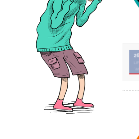
2
LI
'22