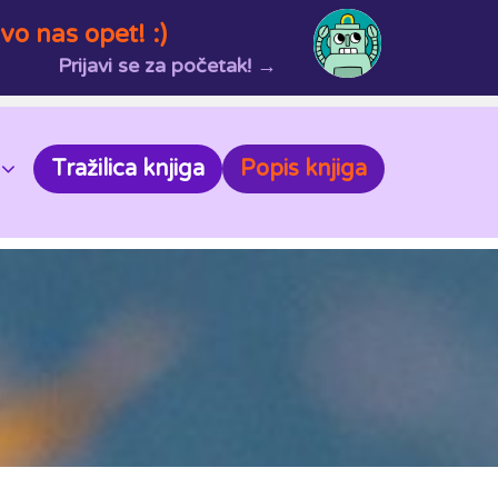
vo nas opet! :)
Prijavi se za početak! →
Tražilica knjiga
Popis knjiga