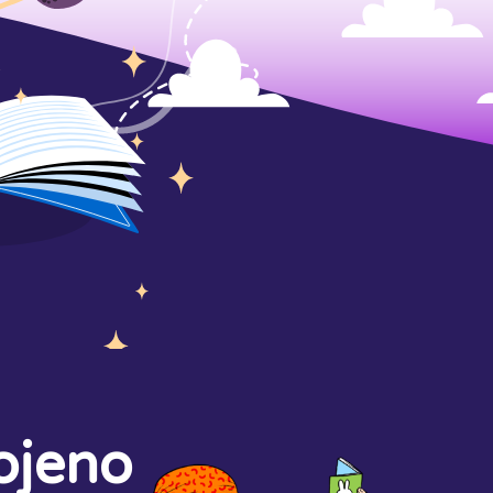
ojeno