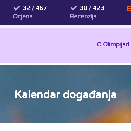
32
/
467
30
/
423
E
Ocjena
Recenzija
O Olimpijadi
Kalendar događanja