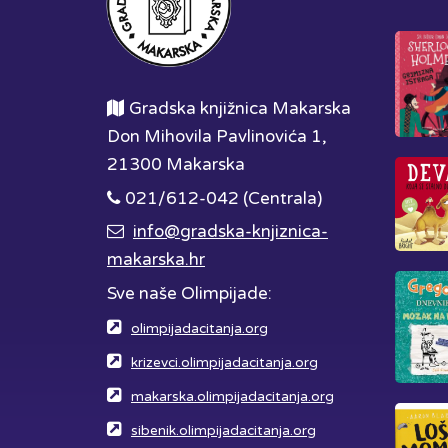
Gradska knjižnica Makarska
Don Mihovila Pavlinovića 1,
21300 Makarska
021/612-042 (Centrala)
info@gradska-knjiznica-
makarska.hr
Sve naše Olimpijade:
olimpijadacitanja.org
krizevci.olimpijadacitanja.org
makarska.olimpijadacitanja.org
sibenik.olimpijadacitanja.org