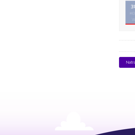
3
KO
'2
Natr