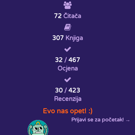
72
Čitača
307
Knjiga
32
/
467
Ocjena
30
/
423
Recenzija
Evo nas opet! :)
Prijavi se za početak! →