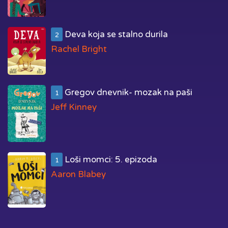
Deva koja se stalno durila
2
Rachel Bright
Gregov dnevnik- mozak na paši
1
Jeff Kinney
Loši momci: 5. epizoda
1
Aaron Blabey