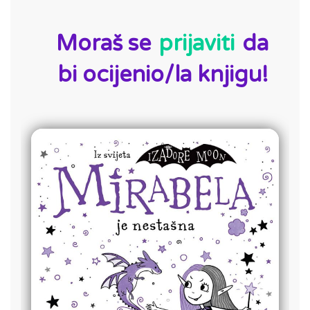
ID:
Moraš se
prijaviti
da
bi ocijenio/la knjigu!