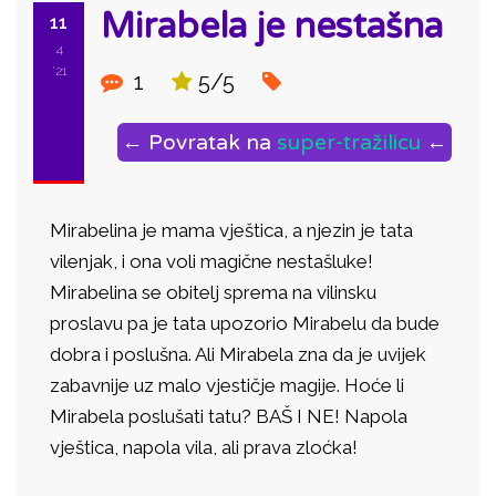
Mirabela je nestašna
11
4
'21
1
5/5
← Povratak na
super-tražilicu
←
Mirabelina je mama vještica, a njezin je tata
vilenjak, i ona voli magične nestašluke!
Mirabelina se obitelj sprema na vilinsku
proslavu pa je tata upozorio Mirabelu da bude
dobra i poslušna. Ali Mirabela zna da je uvijek
zabavnije uz malo vjestičje magije. Hoće li
Mirabela poslušati tatu? BAŠ I NE! Napola
vještica, napola vila, ali prava zloćka!