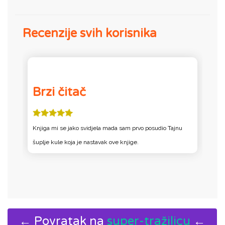
Recenzije svih korisnika
Brzi čitač
Knjiga mi se jako svidjela mada sam prvo posudio Tajnu
K
šuplje kule koja je nastavak ove knjige.
š
← Povratak na
super-tražilicu
←