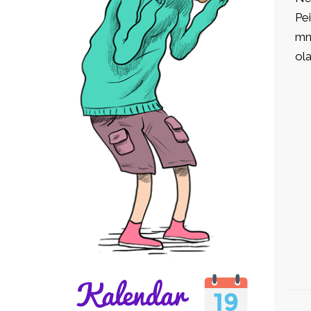
Pei
mno
ola
I