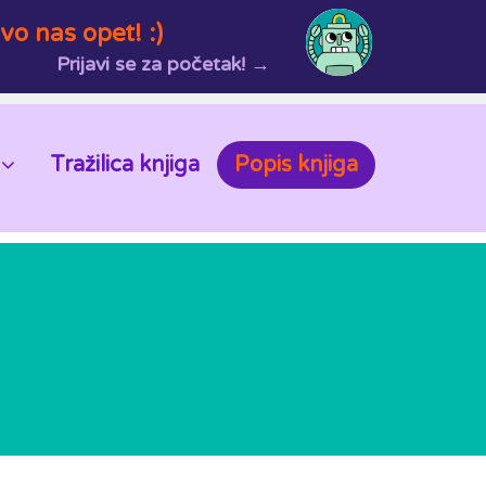
vo nas opet! :)
Prijavi se za početak! →
Tražilica knjiga
Popis knjiga