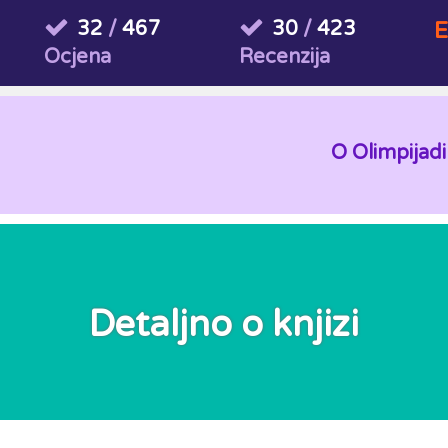
32
/
467
30
/
423
E
Ocjena
Recenzija
O Olimpijadi
Detaljno o knjizi