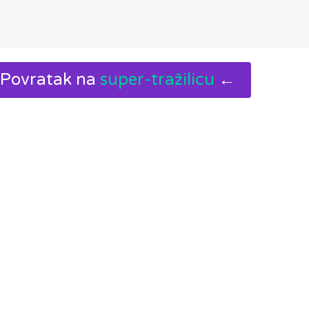
Povratak na
super-tražilicu
←