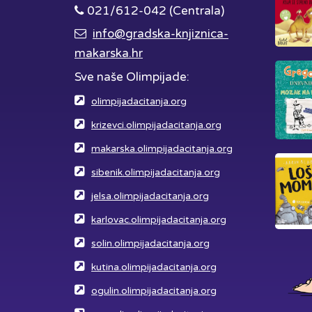
021/612-042 (Centrala)
info@gradska-knjiznica-
makarska.hr
Sve naše Olimpijade:
olimpijadacitanja.org
krizevci.olimpijadacitanja.org
makarska.olimpijadacitanja.org
sibenik.olimpijadacitanja.org
jelsa.olimpijadacitanja.org
karlovac.olimpijadacitanja.org
solin.olimpijadacitanja.org
kutina.olimpijadacitanja.org
ogulin.olimpijadacitanja.org