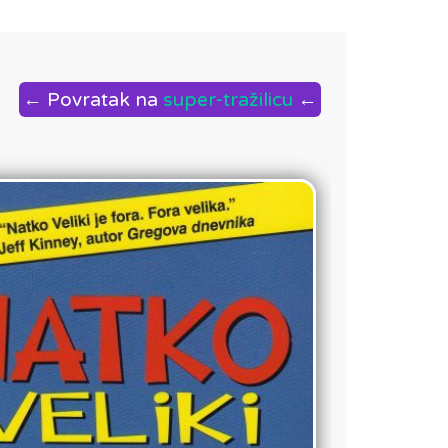
← Povratak na
super-tražilicu
←