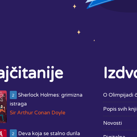
jčitanije
Izdv
Sherlock Holmes: grimizna
O Olimpijadi č
2
istraga
Popis svih knj
Sir Arthur Conan Doyle
Novosti
Deva koja se stalno durila
2