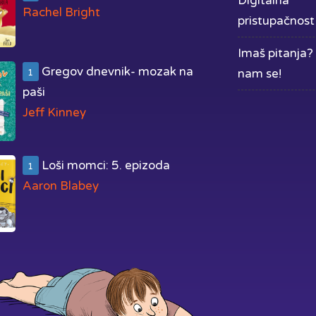
Digitalna
Rachel Bright
pristupačnost
Imaš pitanja? 
Gregov dnevnik- mozak na
nam se!
1
paši
Jeff Kinney
Loši momci: 5. epizoda
1
Aaron Blabey