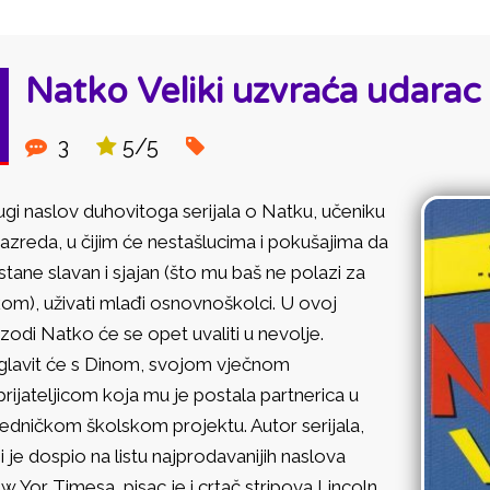
Natko Veliki uzvraća udarac
3
5/5
gi naslov duhovitoga serijala o Natku, učeniku
razreda, u čijim će nestašlucima i pokušajima da
tane slavan i sjajan (što mu baš ne polazi za
om), uživati mlađi osnovnoškolci. U ovoj
zodi Natko će se opet uvaliti u nevolje.
glavit će s Dinom, svojom vječnom
rijateljicom koja mu je postala partnerica u
edničkom školskom projektu. Autor serijala,
i je dospio na listu najprodavanijih naslova
 Yor Timesa, pisac je i crtač stripova Lincoln