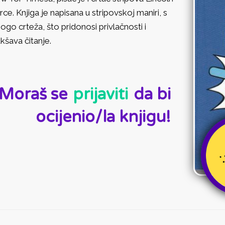
rce. Knjiga je napisana u stripovskoj maniri, s
go crteža, što pridonosi privlačnosti i
kšava čitanje.
D:
Moraš se
prijaviti
da bi
ocijenio/la knjigu!