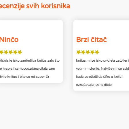
cenzije svih korisnika
Ninčo
Brzi čitač
Višnja je jako zanimljiva knjiga zato što
knjiga mi se jako svidjela zato jer i
je hrabra i samopouzdana citala sam
volim misterije. Najviše mi se svid
dvije knjige i bile su mi super 👍
kada su otkrili da šifre u knjizi
označavaju jedno djelo.