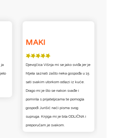
MAKI
Ninčo
 ja
Djevojčica Višnja mi se jako sviđa jer je
Višnja je jako zan
jelo
htjela saznati zašto neka gospođa u 15
je hrabra i samop
sati svakim utorkom odlazi iz kuće.
dvije knjige i bil
Drago mi je što se nakon svađe i
pomirila s prijateljicama te pomogla
gospođi Jurišić naći pisma svog
supruga. Knjiga mi je bila ODLIČNA i
preporučam je svakom.