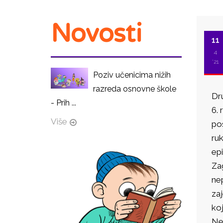
Novosti
11
4
'21
Poziv učenicima nižih
razreda osnovne škole
Dru
- Prih ...
6. 
Više
pos
ruk
epi
Za
nep
zaj
koj
New