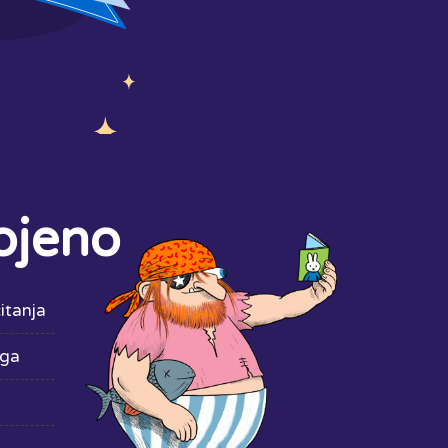
ojeno
itanja
iga