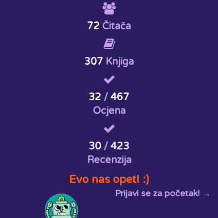
72
Čitača
307
Knjiga
32
/
467
Ocjena
30
/
423
Recenzija
Evo nas opet! :)
Prijavi se za početak! →