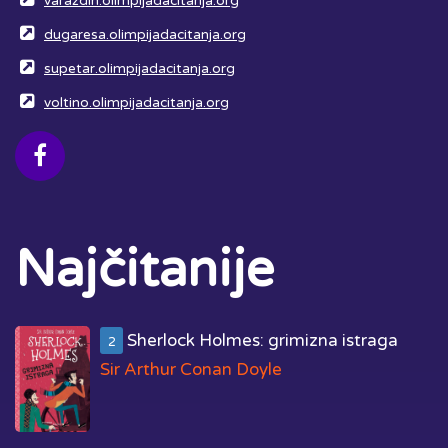
varazdin.olimpijadacitanja.org
dugaresa.olimpijadacitanja.org
supetar.olimpijadacitanja.org
voltino.olimpijadacitanja.org
Najčitanije
Sherlock Holmes: grimizna istraga
2
Sir Arthur Conan Doyle