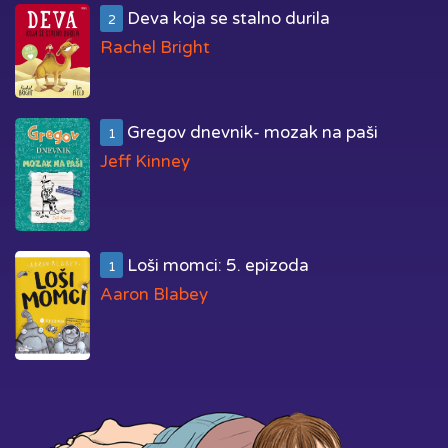
Deva koja se stalno durila
2
Rachel Bright
Gregov dnevnik- mozak na paši
1
Jeff Kinney
Loši momci: 5. epizoda
1
Aaron Blabey