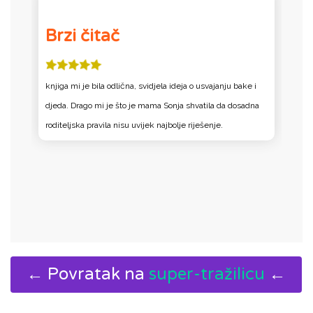
Brzi čitač
knjiga mi je bila odlična, svidjela ideja o usvajanju bake i
U
djeda. Drago mi je što je mama Sonja shvatila da dosadna
o
ar
roditeljska pravila nisu uvijek najbolje riješenje.
us
a
i 
s
← Povratak na
super-tražilicu
←