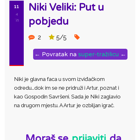
Niki Veliki: Put u
11
4
pobjedu
'21
2
5/5
← Povratak na
super-tražilicu
←
Niki je glavna faca u svom izviđačkom
odredu...dok im se ne pridruži i Artur, poznat i
kao Gospodin Savršeni. Sada je Niki zaglavio
na drugom mjestu. A Artur je ozbiljan igrač.
ID:
Moraš se
prijaviti
da