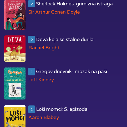
Sherlock Holmes: grimizna istraga
2
Sir Arthur Conan Doyle
Deva koja se stalno durila
2
Rachel Bright
Gregov dnevnik- mozak na paši
1
Jeff Kinney
Loši momci: 5. epizoda
1
Aaron Blabey