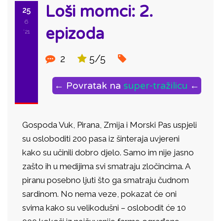
Loši momci: 2.
25
6
epizoda
'21
2
5/5
← Povratak na
super-tražilicu
←
Gospoda Vuk, Pirana, Zmija i Morski Pas uspjeli
su osloboditi 200 pasa iz šinteraja uvjereni
kako su učinili dobro djelo. Samo im nije jasno
zašto ih u medijima svi smatraju zločincima. A
piranu posebno ljuti što ga smatraju čudnom
sardinom. No nema veze, pokazat će oni
svima kako su velikodušni – oslobodit će 10