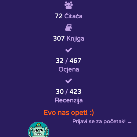
72
Čitača
307
Knjiga
32
/
467
Ocjena
30
/
423
Recenzija
Evo nas opet! :)
Prijavi se za početak! →