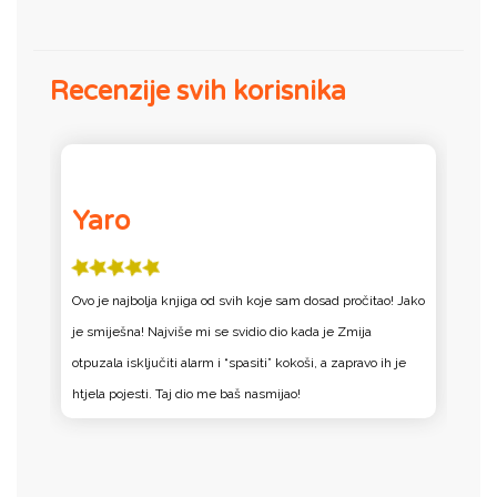
Recenzije svih korisnika
Yaro
Ovo je najbolja knjiga od svih koje sam dosad pročitao! Jako
K
 s
je smiješna! Najviše mi se svidio dio kada je Zmija
N
otpuzala isključiti alarm i “spasiti” kokoši, a zapravo ih je
t
htjela pojesti. Taj dio me baš nasmijao!
to