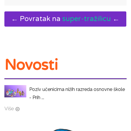
← Povratak na
super-tražilicu
←
Novosti
Poziv učenicima nižih razreda osnovne škole
- Prih ...
Više