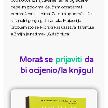
000 kokoši iz najčuvanije farme ograđene
debelim zidovima, čeličnim ogradama i
premrežene laserima. Zato im upomoć stiže i
računalni genije g. Tarantula. Majušni je
problem što se Morski Pas užasava Tarantule,
a Zmijin je nadimak „Gutač pilića“.
ID:
Moraš se
prijaviti
da
bi ocijenio/la knjigu!