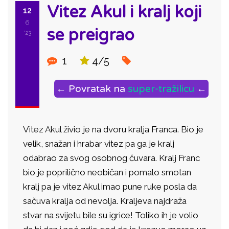
Vitez Akul i kralj koji
12
6
se preigrao
'23
1
4/5
← Povratak na
super-tražilicu
←
Vitez Akul živio je na dvoru kralja Franca. Bio je
velik, snažan i hrabar vitez pa ga je kralj
odabrao za svog osobnog čuvara. Kralj Franc
bio je poprilično neobičan i pomalo smotan
kralj pa je vitez Akul imao pune ruke posla da
sačuva kralja od nevolja. Kraljeva najdraža
stvar na svijetu bile su igrice! Toliko ih je volio