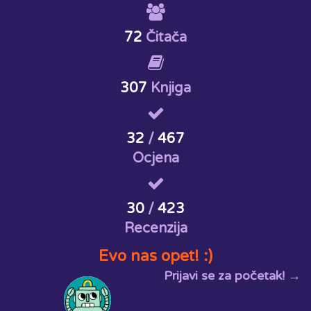
72
Čitača
307
Knjiga
32
/
467
Ocjena
30
/
423
Recenzija
Evo nas opet! :)
Prijavi se za početak! →