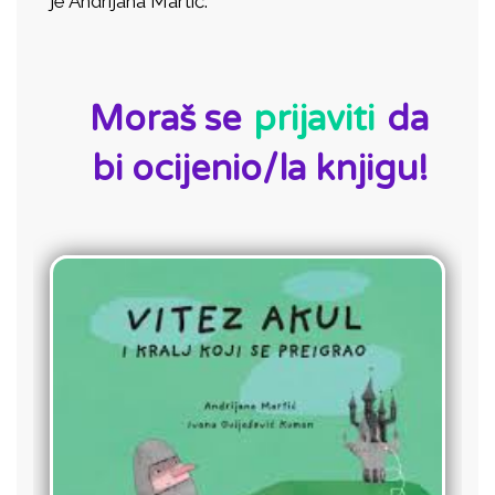
je Andrijana Martić.
ID:
Moraš se
prijaviti
da
bi ocijenio/la knjigu!