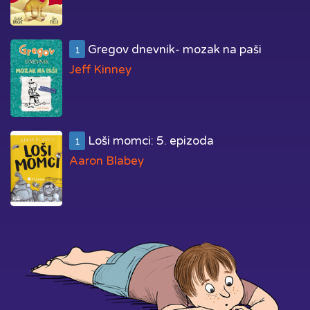
Gregov dnevnik- mozak na paši
1
Jeff Kinney
Loši momci: 5. epizoda
1
Aaron Blabey