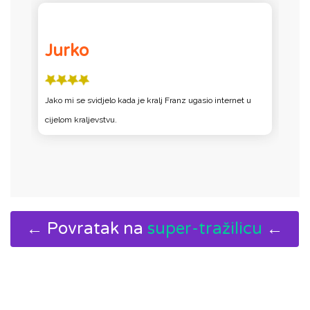
Jurko
Jako mi se svidjelo kada je kralj Franz ugasio internet u
J
cijelom kraljevstvu.
c
← Povratak na
super-tražilicu
←