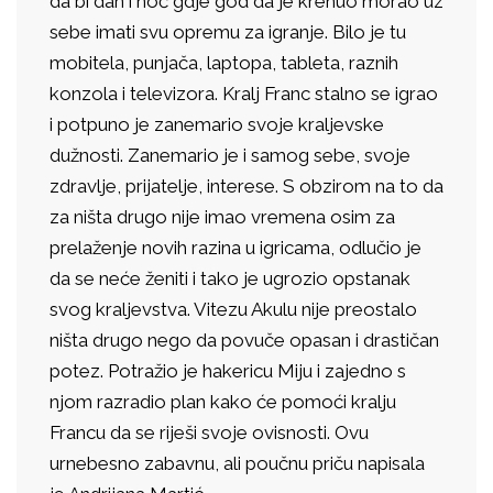
da bi dan i noć gdje god da je krenuo morao uz
sebe imati svu opremu za igranje. Bilo je tu
mobitela, punjača, laptopa, tableta, raznih
konzola i televizora. Kralj Franc stalno se igrao
i potpuno je zanemario svoje kraljevske
dužnosti. Zanemario je i samog sebe, svoje
zdravlje, prijatelje, interese. S obzirom na to da
za ništa drugo nije imao vremena osim za
prelaženje novih razina u igricama, odlučio je
da se neće ženiti i tako je ugrozio opstanak
svog kraljevstva. Vitezu Akulu nije preostalo
ništa drugo nego da povuče opasan i drastičan
potez. Potražio je hakericu Miju i zajedno s
njom razradio plan kako će pomoći kralju
Francu da se riješi svoje ovisnosti. Ovu
urnebesno zabavnu, ali poučnu priču napisala