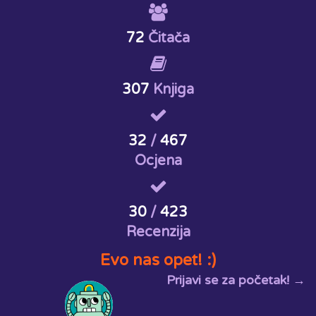
72
Čitača
307
Knjiga
32
/
467
Ocjena
30
/
423
Recenzija
Evo nas opet! :)
Prijavi se za početak! →