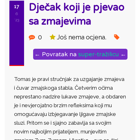
Dječak koji je pjevao
17
6
sa zmajevima
'23
0
Još nema ocjena.
← Povratak na
super-tražilicu
←
Tomas je pravi stručnjak za uzgajanje zmajeva
i čuvar zmajskoga stabla. Četverim očima
neprestano nadzire lukave zmajeve, a obdaren
je i nevjerojatno brzim refleksima koji mu
omogućavaju izbjegavanje ljigave zmajske
sluzi. Pritom se i sjajno zabavlja sa svojim
novim najboljim prijateljem, munjevitim