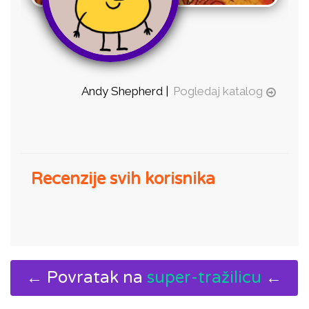
Andy Shepherd |
Pogledaj katalog
Recenzije svih korisnika
← Povratak na
super-tražilicu
←