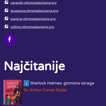
varazdin.olimpijadacitanja.org
dugaresa.olimpijadacitanja.org
supetar.olimpijadacitanja.org
voltino.olimpijadacitanja.org
Najčitanije
Sherlock Holmes: grimizna istraga
2
Sir Arthur Conan Doyle