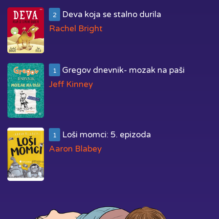
Deva koja se stalno durila
2
Rachel Bright
Gregov dnevnik- mozak na paši
1
Jeff Kinney
Loši momci: 5. epizoda
1
Aaron Blabey