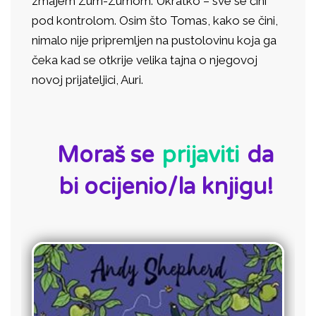
zmajem Zum-Zumom. Ukratko – sve se čini
pod kontrolom. Osim što Tomas, kako se čini,
nimalo nije pripremljen na pustolovinu koja ga
čeka kad se otkrije velika tajna o njegovoj
novoj prijateljici, Auri.
ID:
Moraš se
prijaviti
da
bi ocijenio/la knjigu!