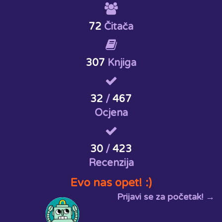
72
Čitača
307
Knjiga
32
/
467
Ocjena
30
/
423
Recenzija
Evo nas opet! :)
Prijavi se za početak! →