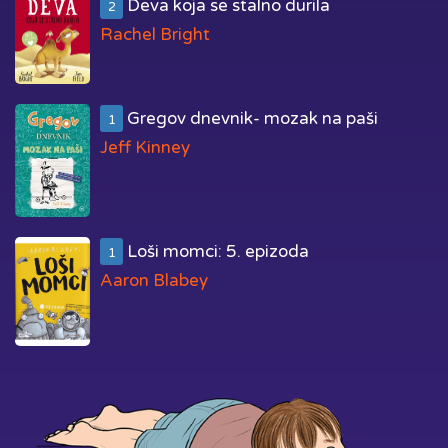
Deva koja se stalno durila
2
Rachel Bright
Gregov dnevnik- mozak na paši
1
Jeff Kinney
Loši momci: 5. epizoda
1
Aaron Blabey