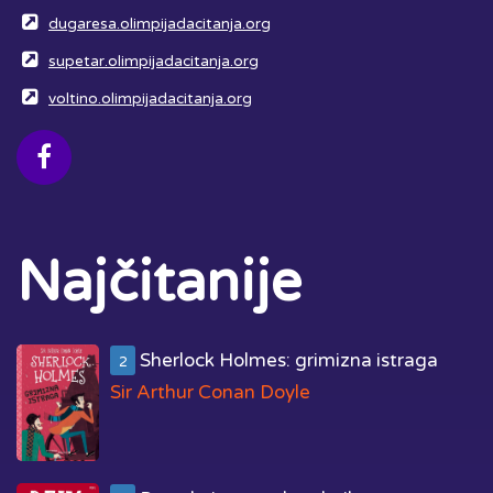
dugaresa.olimpijadacitanja.org
supetar.olimpijadacitanja.org
voltino.olimpijadacitanja.org
Najčitanije
Sherlock Holmes: grimizna istraga
2
Sir Arthur Conan Doyle