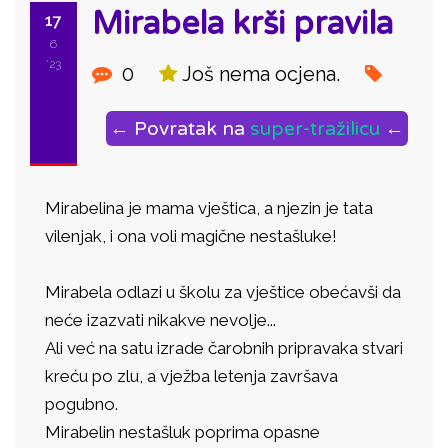
Mirabela krši pravila
17
6
'23
0
Još nema ocjena.
← Povratak na
super-tražilicu
←
Mirabelina je mama vještica, a njezin je tata
vilenjak, i ona voli magične nestašluke!
Mirabela odlazi u školu za vještice obećavši da
neće izazvati nikakve nevolje...
Ali već na satu izrade čarobnih pripravaka stvari
kreću po zlu, a vježba letenja završava
pogubno.
Mirabelin nestašluk poprima opasne