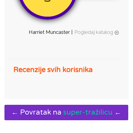
Harriet Muncaster |
Pogledaj katalog
Recenzije svih korisnika
← Povratak na
super-tražilicu
←