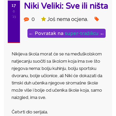
Niki Veliki: Sve ili ništa
17
6
'23
0
Još nema ocjena.
← Povratak na
super-tražilicu
←
Nikijeva škola morat će se na međuškolskom
natjecanju suočiti sa školom koja ima sve što
njegova nema: bolju kuhinju, bolju sportsku
dvoranu, bolje učionice, ali Niki će dokazati da
timski duh učenika njegove siromašne škole
može više i bolje od učenika škole koja, samo
naizgled, ima sve.
Četvrti dio serijala.