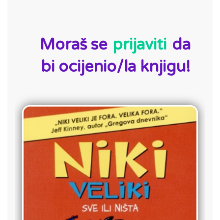
ID:
Moraš se
prijaviti
da
bi ocijenio/la knjigu!