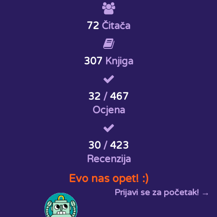
72
Čitača
307
Knjiga
32
/
467
Ocjena
30
/
423
Recenzija
Evo nas opet! :)
Prijavi se za početak! →