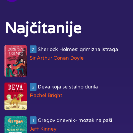
Najčitanije
Sherlock Holmes: grimizna istraga
2
Sir Arthur Conan Doyle
Deva koja se stalno durila
2
Rachel Bright
Gregov dnevnik- mozak na paši
1
Jeff Kinney