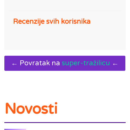
Recenzije svih korisnika
← Povratak na
super-tražilicu
←
Novosti