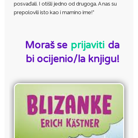
posvađali. I otišli jedno od drugoga. A nas su
prepolovili isto kao i mamino ime!”
ID:
Moraš se
prijaviti
da
bi ocijenio/la knjigu!