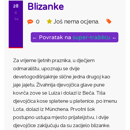
Blizanke
28
6
'24
0
Još nema ocjena.
← Povratak na
super-tražilicu
←
Za vrijeme ljetnih praznika, u dječjem
odmaralištu, upoznaju se dvije
devetogodišnjakinje slične jedna drugoj kao
jaje jajetu. Živahnija djevojčica glave pune
kovrča zove se Luiza i dolazi iz Beča. Tiša
djevojčica kose spletene u pletenice, po imenu
Lota, dolazi iz Münchena. Prvotni šok
postupno ustupa mjesto prijateljstvu, i dvije
djevojčice zaključuju da su zacijelo blizanke.