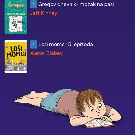
Gregov dnevnik- mozak na paši
1
Jeff Kinney
Loši momci: 5. epizoda
1
Aaron Blabey