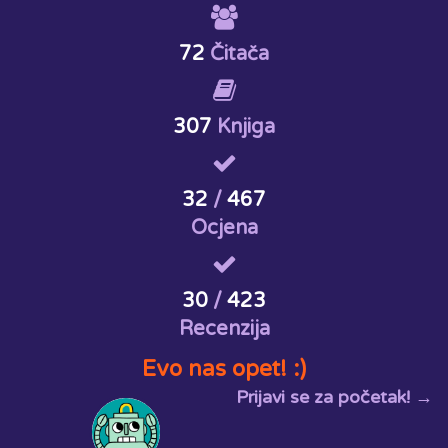
72
Čitača
307
Knjiga
32
/
467
Ocjena
30
/
423
Recenzija
Evo nas opet! :)
Prijavi se za početak! →