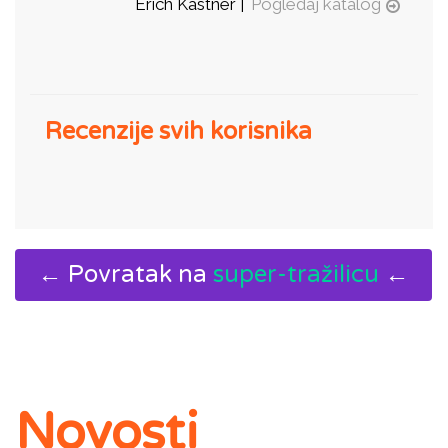
Erich Kastner |
Pogledaj katalog
Recenzije svih korisnika
← Povratak na
super-tražilicu
←
Novosti