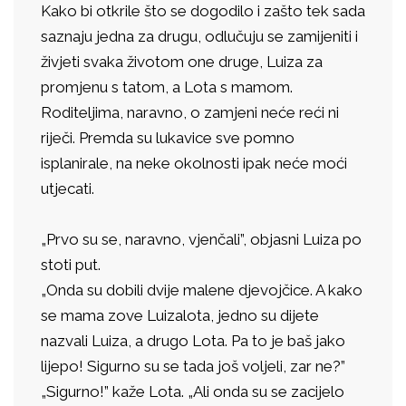
Kako bi otkrile što se dogodilo i zašto tek sada
saznaju jedna za drugu, odlučuju se zamijeniti i
živjeti svaka životom one druge, Luiza za
promjenu s tatom, a Lota s mamom.
Roditeljima, naravno, o zamjeni neće reći ni
riječi. Premda su lukavice sve pomno
isplanirale, na neke okolnosti ipak neće moći
utjecati.
„Prvo su se, naravno, vjenčali”, objasni Luiza po
stoti put.
„Onda su dobili dvije malene djevojčice. A kako
se mama zove Luizalota, jedno su dijete
nazvali Luiza, a drugo Lota. Pa to je baš jako
lijepo! Sigurno su se tada još voljeli, zar ne?”
„Sigurno!” kaže Lota. „Ali onda su se zacijelo