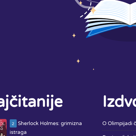
jčitanije
Izdv
Sherlock Holmes: grimizna
O Olimpijadi č
2
istraga