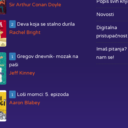
Popis svih knj
Sir Arthur Conan Doyle
Novosti
Deva koja se stalno durila
2
Digitalna
Rachel Bright
pristupačnost
Imaš pitanja? 
Gregov dnevnik- mozak na
nam se!
1
paši
Jeff Kinney
Loši momci: 5. epizoda
1
Aaron Blabey