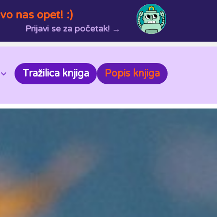
vo nas opet! :)
Prijavi se za početak! →
Tražilica knjiga
Popis knjiga