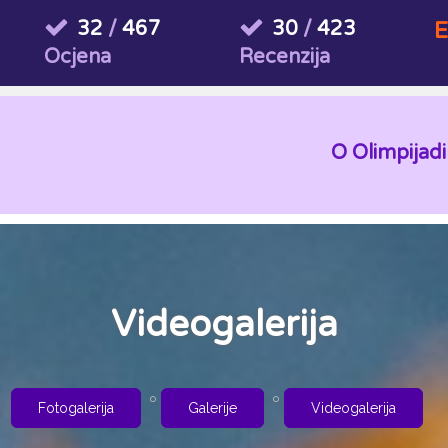
32
/
467
30
/
423
E
Ocjena
Recenzija
O Olimpijadi
Videogalerija
Fotogalerija
Galerije
Videogalerija