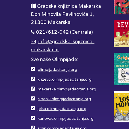
Gradska knjižnica Makarska
Don Mihovila Pavlinovića 1,
21300 Makarska
021/612-042 (Centrala)
info@gradska-knjiznica-
makarska.hr
Sve naše Olimpijade:
olimpijadacitanja.org
krizevci.olimpijadacitanja.org
makarska.olimpijadacitanja.org
sibenik.olimpijadacitanja.org
jelsa.olimpijadacitanja.org
karlovac.olimpijadacitanja.org
solin.olimpijadacitanja.org